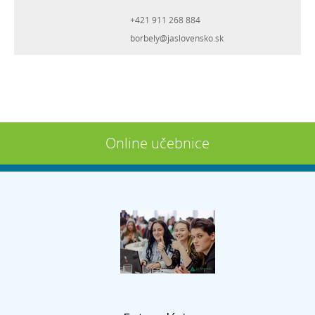
+421 911 268 884
borbely@jaslovensko.sk
Online učebnice