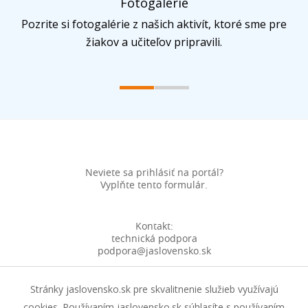
Fotogalérie
Pozrite si fotogalérie z našich aktivít, ktoré sme pre
žiakov a učiteľov pripravili.
Program Etika a podnikanie
podporuje spoločnosť
Neviete sa prihlásiť na portál?
Vyplňte tento formulár.
Kontakt:
technická podpora
podpora@jaslovensko.sk
Stránky jaslovensko.sk pre skvalitnenie služieb využívajú
cookies. Používaním jaslovensko.sk súhlasíte s používaním