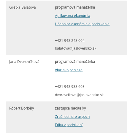
Grétka Balátová
programová manažérka
Aplikovaná ekonómia
Učebnica ekonómie a podnikania
+421 948 243 004
balatova@jaslovensko.sk
Jana Dvorovčíková
programová manažérka
Viac ako peniaze
+421 948 933 603
dvorovcikova@jaslovensko.sk
Róbert Borbély
zástupca riaditeľky
Zručnosti pre úspech
Etika v podnikaní